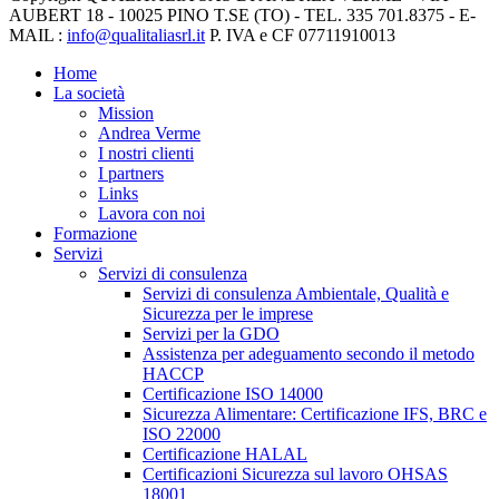
AUBERT 18 - 10025 PINO T.SE (TO) - TEL. 335 701.8375 - E-
MAIL :
info@qualitaliasrl.it
P. IVA e CF 07711910013
Home
La società
Mission
Andrea Verme
I nostri clienti
I partners
Links
Lavora con noi
Formazione
Servizi
Servizi di consulenza
Servizi di consulenza Ambientale, Qualità e
Sicurezza per le imprese
Servizi per la GDO
Assistenza per adeguamento secondo il metodo
HACCP
Certificazione ISO 14000
Sicurezza Alimentare: Certificazione IFS, BRC e
ISO 22000
Certificazione HALAL
Certificazioni Sicurezza sul lavoro OHSAS
18001